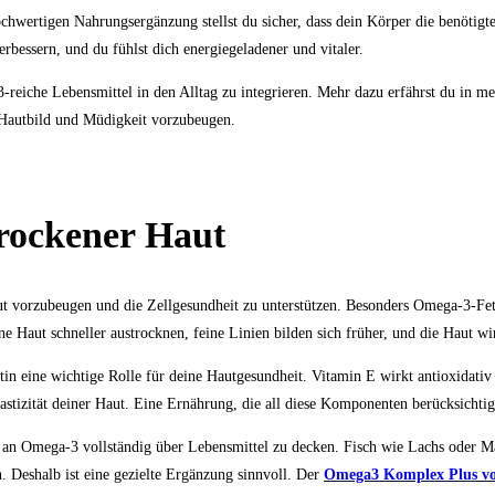
ochwertigen Nahrungsergänzung stellst du sicher, dass dein Körper die benötig
bessern, und du fühlst dich energiegeladener und vitaler.
-reiche Lebensmittel in den Alltag zu integrieren. Mehr dazu erfährst du in m
 Hautbild und Müdigkeit vorzubeugen.
trockener Haut
t vorzubeugen und die Zellgesundheit zu unterstützen. Besonders Omega-3-Fett
 Haut schneller austrocknen, feine Linien bilden sich früher, und die Haut wir
 eine wichtige Rolle für deine Hautgesundheit. Vitamin E wirkt antioxidativ 
astizität deiner Haut. Eine Ernährung, die all diese Komponenten berücksichtigt
arf an Omega-3 vollständig über Lebensmittel zu decken. Fisch wie Lachs oder 
 Deshalb ist eine gezielte Ergänzung sinnvoll. Der
Omega3 Komplex Plus vo