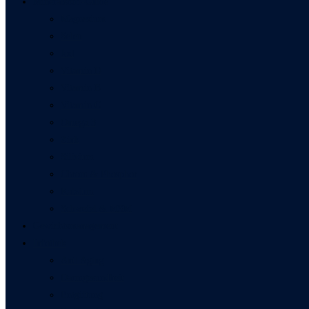
Mineralstoff-Guide
Magnesium
Selen
Jod
Vitamin D
Vitamin B
Vitamin C
Omega 3
Zink
Silizium
Chrom & Phosphor
Kalzium
Schwefel & MSM
Gewichtsmanagement
Infothek
Anti Aging
Darmgesundheit
Entgiftung