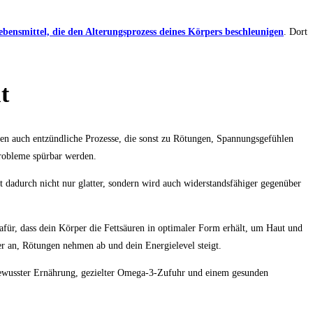
ebensmittel, die den Alterungsprozess deines Körpers beschleunigen
. Dort
t
eren auch entzündliche Prozesse, die sonst zu Rötungen, Spannungsgefühlen
Probleme spürbar werden.
t dadurch nicht nur glatter, sondern wird auch widerstandsfähiger gegenüber
für, dass dein Körper die Fettsäuren in optimaler Form erhält, um Haut und
r an, Rötungen nehmen ab und dein Energielevel steigt.
ewusster Ernährung, gezielter Omega-3-Zufuhr und einem gesunden