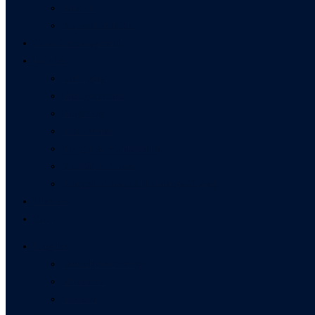
Kalzium
Schwefel & MSM
Gewichtsmanagement
Infothek
Anti Aging
Darmgesundheit
Entgiftung
Stoffwechsel
Energie & Wohlbefinden
Vitalität & Fitness
Konzentrations- und Leistungsfähigkeit
Über uns
Shop
Ratgeber
Gesundheitsvorsorge
Mineralien
Vitamine