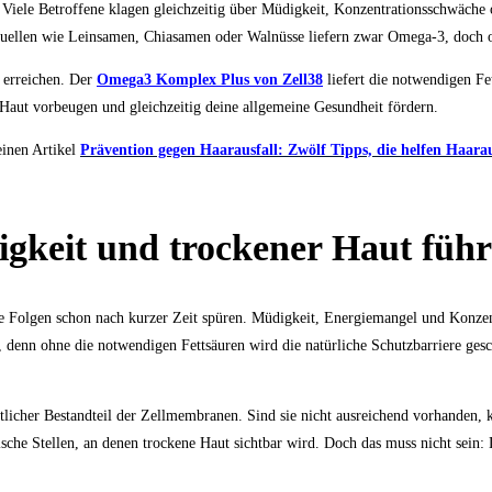
ele Betroffene klagen gleichzeitig über Müdigkeit, Konzentrationsschwäche od
 Quellen wie Leinsamen, Chiasamen oder Walnüsse liefern zwar Omega-3, doch o
 erreichen. Der
Omega3 Komplex Plus von Zell38
liefert die notwendigen Fe
er Haut vorbeugen und gleichzeitig deine allgemeine Gesundheit fördern.
einen Artikel
Prävention gegen Haarausfall: Zwölf Tipps, die helfen Haarau
keit und trockener Haut führ
e Folgen schon nach kurzer Zeit spüren. Müdigkeit, Energiemangel und Konzen
aut, denn ohne die notwendigen Fettsäuren wird die natürliche Schutzbarriere g
licher Bestandteil der Zellmembranen. Sind sie nicht ausreichend vorhanden, kö
sche Stellen, an denen trockene Haut sichtbar wird. Doch das muss nicht sein