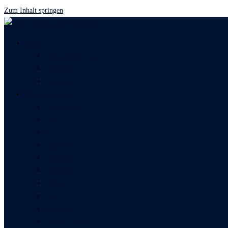
Zum Inhalt springen
Ratgeber
Gesundheitsvorsorge
Mineralien
Vitamine
Mineralstoff-Guide
Magnesium
Selen
Jod
Vitamin D
Vitamin B
Vitamin C
Omega 3
Zink
Silizium
Chrom & Phosphor