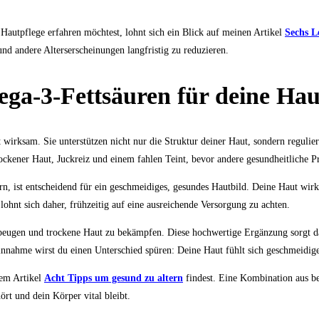
autpflege erfahren möchtest, lohnt sich ein Blick auf meinen Artikel
Sechs L
nd andere Alterserscheinungen langfristig zu reduzieren.
ega-3-Fettsäuren für deine Hau
t wirksam. Sie unterstützen nicht nur die Struktur deiner Haut, sondern reguli
ockener Haut, Juckreiz und einem fahlen Teint, bevor andere gesundheitliche 
n, ist entscheidend für ein geschmeidiges, gesundes Hautbild. Deine Haut wirk
hnt sich daher, frühzeitig auf eine ausreichende Versorgung zu achten.
ubeugen und trockene Haut zu bekämpfen. Diese hochwertige Ergänzung sorgt da
nnahme wirst du einen Unterschied spüren: Deine Haut fühlt sich geschmeidige
nem Artikel
Acht Tipps um gesund zu altern
findest. Eine Kombination aus b
ört und dein Körper vital bleibt.