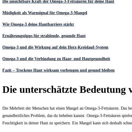
Die unsichtbare Kraft der Omega-3-Fettsäuren für deine Haut
Müdigkeit als Warnsignal für Omega-3-Mangel
Wie Omega-3 deine Hautbarriere stärkt
Ernährungstipps für strahlende, gesunde Haut
Omega-3 und die Wirkung auf dein Herz-Kreislauf-System
Omega-3 und die Verbindung zu Haar- und Hautgesundheit
Fazit – Trockene Haut wirksam vorbeugen und gesund bleiben
Die unterschätzte Bedeutung 
Die Mehrheit der Menschen hat einen Mangel an Omega-3-Fettsäuren. Das bedeut
gesundheitliches Problem, das du beheben kannst. Omega-3-Fettsäuren spielen 
Feuchtigkeit in deiner Haut zu speichern. Ein Mangel kann sich deshalb sch