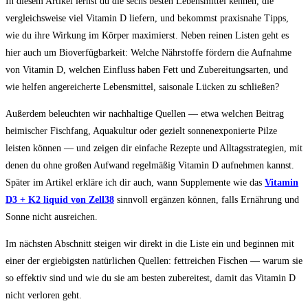
In diesem Artikel lernst du die sechs besten Lebensmittel kennen, die
vergleichsweise viel Vitamin D liefern, und bekommst praxisnahe Tipps,
wie du ihre Wirkung im Körper maximierst. Neben reinen Listen geht es
hier auch um Bioverfügbarkeit: Welche Nährstoffe fördern die Aufnahme
von Vitamin D, welchen Einfluss haben Fett und Zubereitungsarten, und
wie helfen angereicherte Lebensmittel, saisonale Lücken zu schließen?
Außerdem beleuchten wir nachhaltige Quellen — etwa welchen Beitrag
heimischer Fischfang, Aquakultur oder gezielt sonnenexponierte Pilze
leisten können — und zeigen dir einfache Rezepte und Alltagsstrategien, mit
denen du ohne großen Aufwand regelmäßig Vitamin D aufnehmen kannst.
Später im Artikel erkläre ich dir auch, wann Supplemente wie das
Vitamin
D3 + K2 liquid von Zell38
sinnvoll ergänzen können, falls Ernährung und
Sonne nicht ausreichen.
Im nächsten Abschnitt steigen wir direkt in die Liste ein und beginnen mit
einer der ergiebigsten natürlichen Quellen: fettreichen Fischen — warum sie
so effektiv sind und wie du sie am besten zubereitest, damit das Vitamin D
nicht verloren geht.