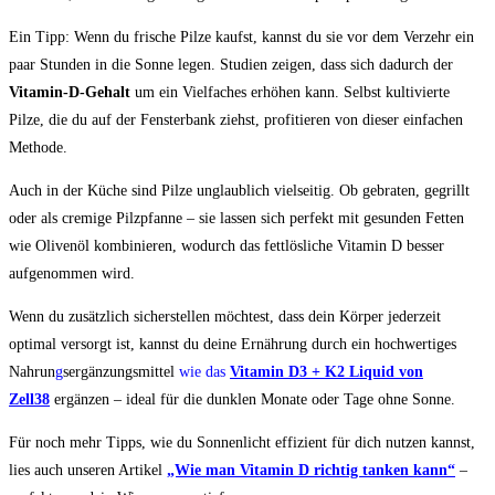
Ein Tipp: Wenn du frische Pilze kaufst, kannst du sie vor dem Verzehr ein
paar Stunden in die Sonne legen. Studien zeigen, dass sich dadurch der
Vitamin-D-Gehalt
um ein Vielfaches erhöhen kann. Selbst kultivierte
Pilze, die du auf der Fensterbank ziehst, profitieren von dieser einfachen
Methode.
Auch in der Küche sind Pilze unglaublich vielseitig. Ob gebraten, gegrillt
oder als cremige Pilzpfanne – sie lassen sich perfekt mit gesunden Fetten
wie Olivenöl kombinieren, wodurch das fettlösliche Vitamin D besser
aufgenommen wird.
Wenn du zusätzlich sicherstellen möchtest, dass dein Körper jederzeit
optimal versorgt ist, kannst du deine Ernährung durch ein hochwertiges
Nahrun
g
sergänzungsmittel
wie das
Vitamin D3 + K2 Liquid von
Zell38
ergänzen – ideal für die dunklen Monate oder Tage ohne Sonne.
Für noch mehr Tipps, wie du Sonnenlicht effizient für dich nutzen kannst,
lies auch unseren Artikel
„Wie man Vitamin D richtig tanken kann“
–