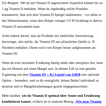
Ein Beispiel: 100 ml mit Vitamin D angereicherte Sojamilch können bis zu
1 µg Vitamin D enthalten. Wenn du regelmäßig solche Produkte
konsumierst, lässt sich dein Vitamin-D-Spiegel stabilisieren – vor allem in
den Wintermonaten, wenn dein Körper weniger UV-B-Strahlung in aktives
Vitamin D umwandeln kann.
Achte jedoch darauf, dass du Produkte mit natürlicher Anreicherung
bevorzugst, also solche, die Vitamin D3 aus pflanzlicher Quelle (z. B.
Flechten) enthalten. Dieses wird vom Körper besser aufgenommen als
Vitamin D2.
Wenn du trotz bewusster Ernährung häufig müde oder energielos bist, kann
das ein Hinweis auf einen Mangel sein. In diesem Fall ist eine gezielte
Ergänzung mit dem
Vitamin D3 + K2 Liquid von Zell38
eine optimale
Option – besonders, weil es dir ermöglicht, deinen Bedarf individuell zu
dosieren und so Mangelerscheinungen gezielt entgegenzuwirken.
Mehr darüber,
wie du Vitamin D optimal über Sonne und Ernährung
kombinieren kannst
, erfährst du in unserem Beitrag
„Wie man Vitamin