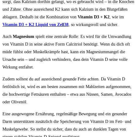
sorgt, dass Kalzium dorthin gelangt, wo es gebraucht wird – in die Knochen
und Zähne. Ohne ausreichend K2 kann sich Kalzium in den Blutgefäßen
ablagern. Deshalb ist die Kombination von
Vitamin D3 + K2
, wie im
Vitamin D3 + K2 Liquid von Zell38
, so wirkungsvoll und sicher.
Auch
Magnesium
spielt eine zentrale Rolle: Es wird für die Umwandlung
von Vitamin D in seine aktive Form Calcitriol benötigt. Wenn du dich oft
müde fühlst oder Muskelkrämpfe hast, kann ein Magnesiummangel die
Ursache sein – und zugleich verhindern, dass dein Vitamin D seine volle
Wirkung entfaltet.
Zudem solltest du auf ausreichend gesunde Fette achten. Da Vitamin D
fettlöslich ist, wird es am besten zusammen mit Mahlzeiten aufgenommen,
die hochwertige Fettsäuren enthalten – etwa aus Nüssen, Samen, Avocados
oder Olivenöl.
Eine ausgewogene Ernährung, regelmäßige Bewegung und ein gesunder
Darm unterstützen zusätzlich die Speicherung von Vitamin D im Fett- und
Muskelgewebe. So stellst du sicher, dass du auch an dunklen Tagen von
einem stabilen Vitamin-D-Spiegel profitierst.