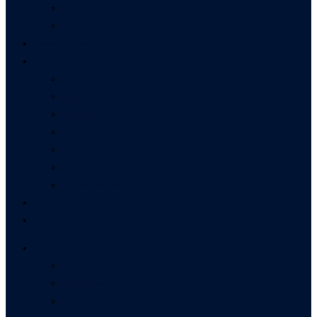
Kalzium
Schwefel & MSM
Gewichtsmanagement
Infothek
Anti Aging
Darmgesundheit
Entgiftung
Stoffwechsel
Energie & Wohlbefinden
Vitalität & Fitness
Konzentrations- und Leistungsfähigkeit
Über uns
Shop
Ratgeber
Gesundheitsvorsorge
Mineralien
Vitamine