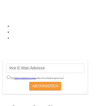
JETZT Newsletter
abonnieren
und 15% Rabatt
erhalten!
Erhalten Sie exklusive Angebot & Rabatte
Erfahren Sie als erstes von Produktneuheiten
Lesen Sie spannende Infos zu Top – Gesundheitsthemen
Als Dankeschön schenken wir Ihnen einmalig einen
15% Gutschein
für
Ihren Einkauf im GZ24 Shop.