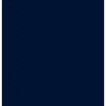
Mineralstoff-Guide
Magnesium
Selen
Jod
Vitamin D
Vitamin B
Vitamin C
Omega 3
Zink
Silizium
Chrom & Phosphor
Kalzium
Schwefel & MSM
Gewichtsmanagement
Infothek
Anti Aging
Darmgesundheit
Entgiftung