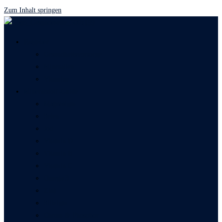
Zum Inhalt springen
Ratgeber
Gesundheitsvorsorge
Mineralien
Vitamine
Mineralstoff-Guide
Magnesium
Selen
Jod
Vitamin D
Vitamin B
Vitamin C
Omega 3
Zink
Silizium
Chrom & Phosphor