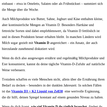
einbaust – etwa in Omeletts, Salaten oder als Frühstücksei – summiert sich
die Menge über die Woche.
Auch Milchprodukte wie Butter, Sahne, Joghurt und Käse enthalten kleine,
aber kontinuierliche Mengen an Vitamin D. Besonders Hartkäse und
fettreiche Sorten sind dabei empfehlenswert, da Vitamin D fettlöslich ist
und in diesen Produkten besser erhalten bleibt. In manchen Ländern wird
Milch sogar gezielt mit
Vitamin D
angereichert – ein Ansatz, der auch
hierzulande zunehmend diskutiert wird.
Wenn du dich also ausgewogen ernährst und regelmäßig Milchprodukte und
Eier konsumierst, kannst du deine tägliche Vitamin-D-Zufuhr auf natürliche
Weise verbessern.
Trotzdem schaffen es viele Menschen nicht, allein über die Ernährung ihren
Bedarf zu decken – besonders in der dunklen Jahreszeit. In solchen Fällen
ist das
Vitamin D3 + K2 Liquid von Zell38
eine wertvolle Ergänzung,
die dir hilft, deinen Spiegel konstant auf einem gesunden Niveau zu halten.
Wenn du dich fragst,
wie viel Vitamin D du täglich brauchst
, findest du